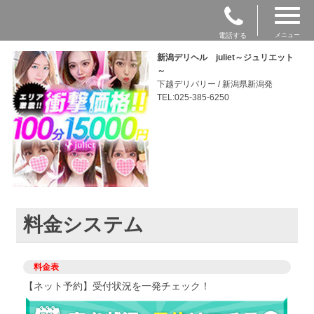
電話する
メニュー
新潟デリヘル juliet～ジュリエット
～
下越デリバリー / 新潟県新潟発
TEL:025-385-6250
料金システム
料金表
【ネット予約】受付状況を一発チェック！